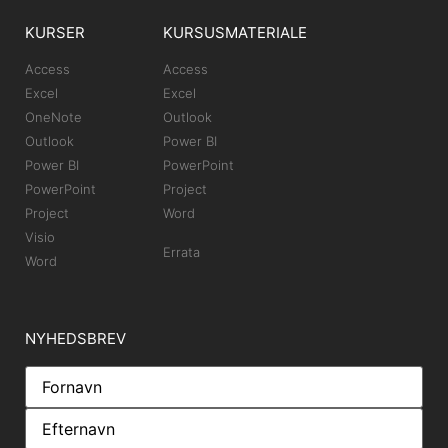
KURSER
KURSUSMATERIALE
Access
Access
Excel
Excel
OneNote
Outlook
Outlook
Power BI
Power BI
PowerPoint
PowerPoint
Project
Project
Word
Visio
Errata
Word
NYHEDSBREV