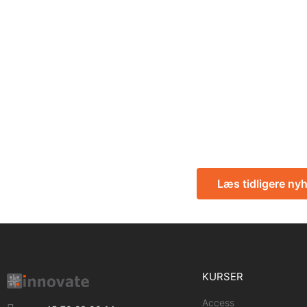
Læs tidligere ny
KURSER
Access