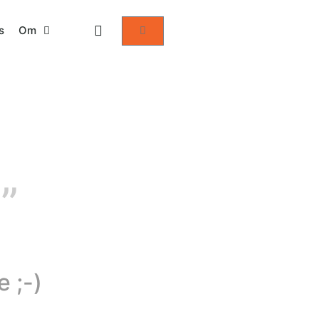
s
Om
t”
 ;-)