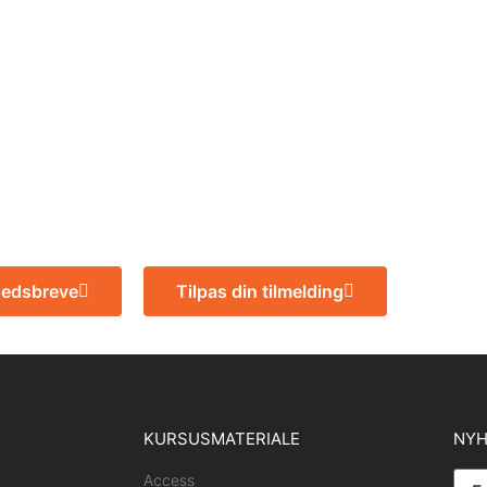
hedsbreve
Tilpas din tilmelding
KURSUSMATERIALE
NYH
Access