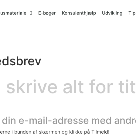
susmateriale
E-bøger
Konsulenthjælp
Udvikling
Tip
edsbrev
 skrive alt for ti
ke din e-mail-adresse med andre
erne i bunden af skærmen og klikke på Tilmeld!