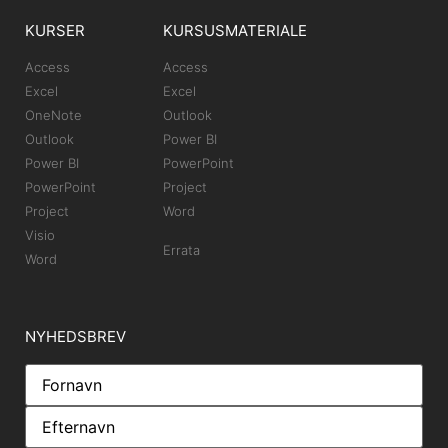
KURSER
KURSUSMATERIALE
Access
Access
Excel
Excel
OneNote
Outlook
Outlook
Power BI
Power BI
PowerPoint
PowerPoint
Project
Project
Word
Visio
Errata
Word
NYHEDSBREV